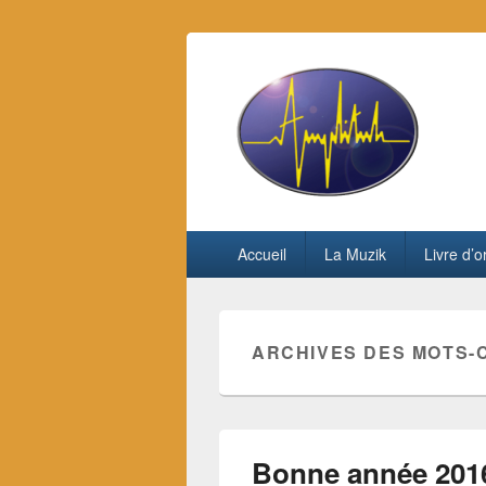
Site du group
By Amplitude
Menu principal
Aller au contenu principal
Aller au contenu secondaire
Accueil
La Muzik
Livre d’o
ARCHIVES DES MOTS-
Bonne année 201