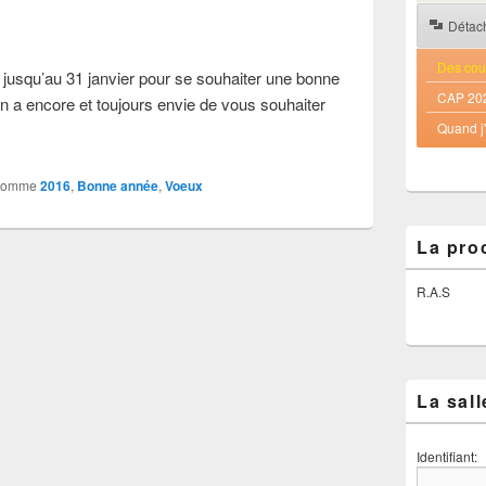
Détac
Des cou
 jusqu’au 31 janvier pour se souhaiter une bonne
CAP 20
 a encore et toujours envie de vous souhaiter
Quand j
comme
2016
,
Bonne année
,
Voeux
La pro
R.A.S
La sall
Identifiant: