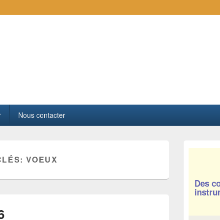
e Amplitude
r
Nous contacter
CLÉS:
VOEUX
Des co
instru
6