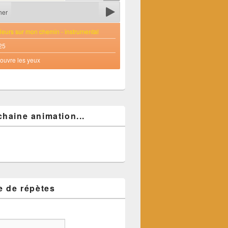
her
leurs sur mon chemin - instrumental
25
'ouvre les yeux
chaine animation...
e de répètes