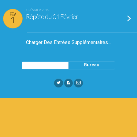
1 FÉVRIER 2015
FÉV
Répète du 01 Février
1
Charger Des Entrées Supplémentaires…
Mobile
Bureau